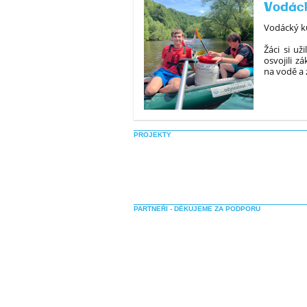
Vodác
Vodácký ku
Žáci si u
osvojili z
na vodě a z
PROJEKTY
PARTNEŘI - DĚKUJEME ZA PODPORU