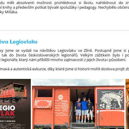
du měli absolventi možnost prohlédnout si školu, nahlédnout do z
í knihy a především potkat bývalé spolužáky i pedagogy. Nechybělo občer
irky Mišáka.
va Legiovlaku
y jsme se vydali na návštěvu Legiovlaku ve Zlíně.
Postupně jsme si p
i tak do života československých legionářů. Velkým zážitkem bylo i 
 legionáře, který nám přiblížil mnoho zajímavostí z jejich života i působení.
ímavá a autentická exkurze, díky které jsme si historii mohli doslova projít zb