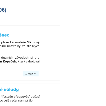
věnec
ní plavecké soutěže
Stříbrný
šími účastníky ze zlínských
viduálních závodech si pro
an Kopeček
, který vybojoval
Úspěch
... více >>
našich
třeťáků
na
plavecké
ré nálady
soutěži
Stříbrný
ů. Přestože předpověď počasí
věnec:
po celý večer nám přálo.