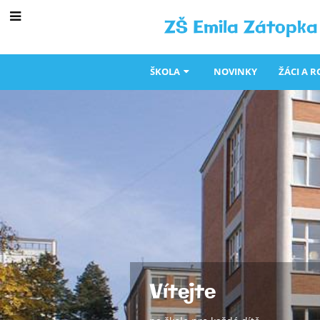
ZŠ Emila Zátopka 
ŠKOLA
NOVINKY
ŽÁCI A R
ŠKOLA
Vítejte