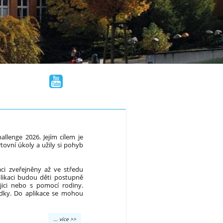
llenge 2026. Jejím cílem je
tovní úkoly a užily si pohyb
ci zveřejněny až ve středu
likaci budou děti postupně
jici nebo s pomocí rodiny.
edky. Do aplikace se mohou
Holiday
... více >>