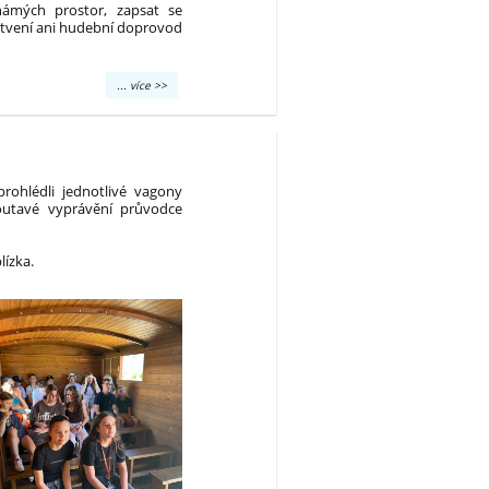
námých prostor, zapsat se
stvení ani hudební doprovod
Setkání
... více >>
absolventů
2026:
večer
plný
vzpomínek
a
rohlédli jednotlivé vagony
dobré
poutavé vyprávění průvodce
nálady:
lízka.