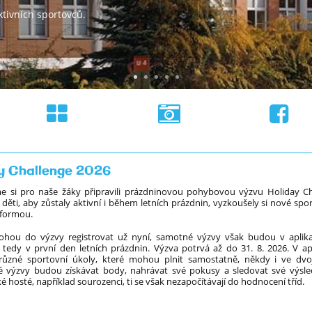
tivních sportovců.
y Challenge 2026
sme si pro naše žáky připravili prázdninovou pohybovou výzvu Holiday Cha
děti, aby zůstaly aktivní i během letních prázdnin, vyzkoušely si nové spor
formou.
ohou do výzvy registrovat už nyní, samotné výzvy však budou v aplika
, tedy v první den letních prázdnin. Výzva potrvá až do 31. 8. 2026.
V ap
různé sportovní úkoly, které mohou plnit samostatně, někdy i ve dvo
é výzvy budou získávat body, nahrávat své pokusy a sledovat své výsl
aké hosté, například sourozenci, ti se však nezapočítávají do hodnocení tříd.