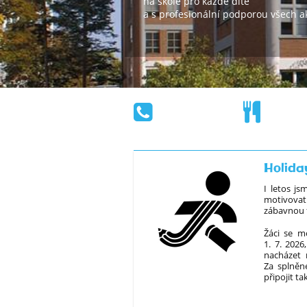
na škole pro každé dítě
a s profesionální podporou všech ak
Holida
I letos j
motivovat 
zábavnou 
Žáci se m
1. 7. 2026
nacházet 
Za splněn
připojit t