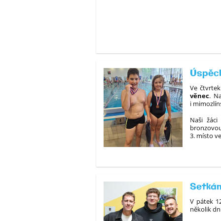
Úspěch
Ve čtvrtek
věnec
. N
i mimozlín
Naši žáci
bronzovou
3. místo ve
Setkán
V pátek 12
několik dn