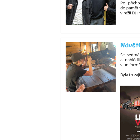
Po přícho
do pamětn
v režii DJ J
Návště
Se sedmák
a nahlédl
v uniformě
Byla to zaj