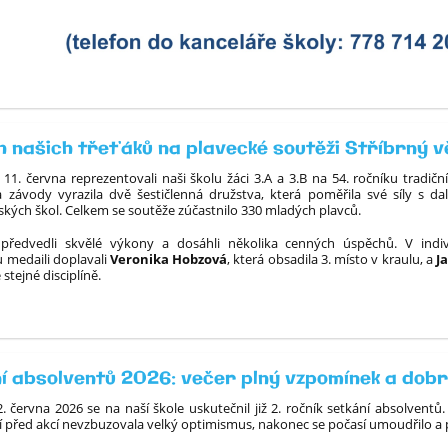
 našich třeťáků na plavecké soutěži Stříbrný 
 11. června reprezentovali naši školu žáci 3.A a 3.B na 54. ročníku tradič
a závody vyrazila dvě šestičlenná družstva, která poměřila své síly s dal
ských škol. Celkem se soutěže zúčastnilo 330 mladých plavců.
 předvedli skvělé výkony a dosáhli několika cenných úspěchů. V indi
 medaili doplavali
Veronika Hobzová
, která obsadila 3. místo v kraulu, a
J
 stejné disciplíně.
í absolventů 2026: večer plný vzpomínek a dob
. června 2026 se na naší škole uskutečnil již 2. ročník setkání absolvent
í před akcí nevzbuzovala velký optimismus, nakonec se počasí umoudřilo a 